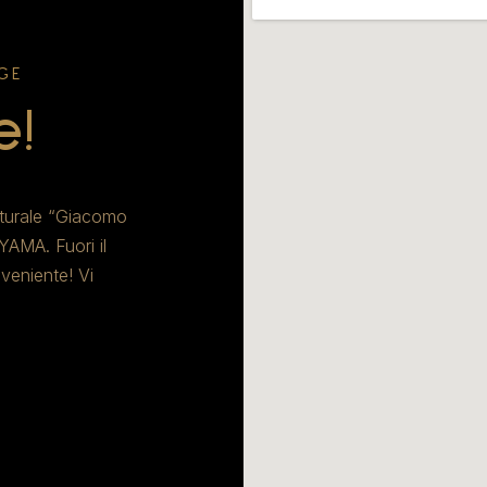
GE
e!
aturale “Giacomo
 YAMA. Fuori il
veniente! Vi